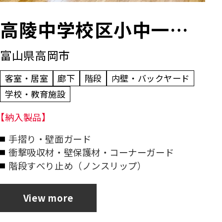
高陵中学校区小中一貫
富山県高岡市
校校舎
客室・居室
廊下
階段
内壁・バックヤード
学校・教育施設
【納入製品】
手摺り・壁面ガード
衝撃吸収材・壁保護材・コーナーガード
階段すべり止め（ノンスリップ）
View more