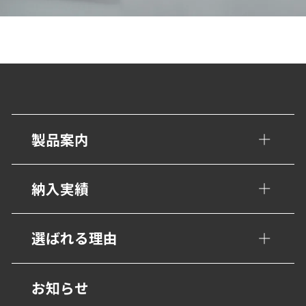
製品案内
手すり・壁面ガード
納入実績
トイレ/介護補助手すり
公共・文化施設
選ばれる理由
衝撃吸収材・保護材
学校・教育施設
階段ノンスリップ
設計事務所の皆様へ
お知らせ
幼保・子育て施設