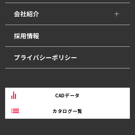
歩行用誘導鋲・点字鋲
医療施設
会社紹介
避難・誘導
福祉・高齢者施設
グレーチング・側溝
会社概要
採用情報
宿泊・観光施設
抗菌・抗ウイルス技術
営業所
商業・オフィス施設
プライバシーポリシー
BEP・ステンレス仕上げ
沿革
物流・産業施設
その他
CADデータ
カタログ一覧