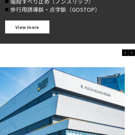
階段すべり止め（ノンスリップ）
歩行用誘導鋲・点字鋲（GOSTOP）
View more