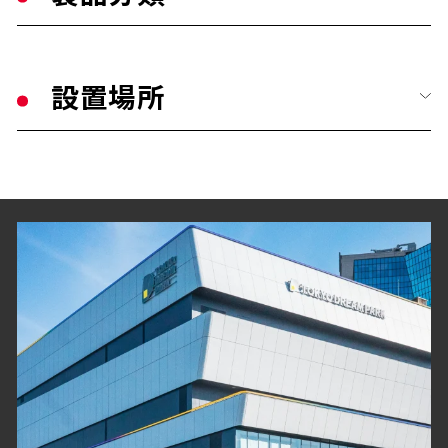
公共・文化施設
すべて
学校・教育施設
設置場所
手摺り・壁面ガード
幼保・子育て施設
すべて
トイレ／介護補助手摺り
医療施設
玄関・エントランス
衝撃吸収材・保護材
福祉・高齢者施設
客室・居室
階段ノンスリップ
宿泊・観光施設
廊下
歩行用誘導鋲・点字鋲
商業・オフィス施設
階段