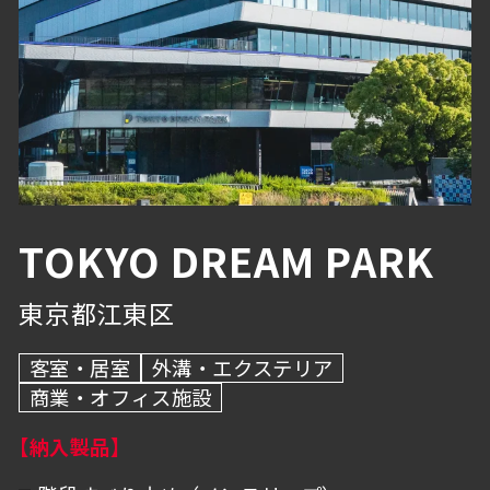
避難・誘導
物流・産業施設
浴室
グレーチング・溝蓋
その他
内壁・バックヤード
抗菌・抗ウイルス技術
駐車場・倉庫
BEP・ステンレス仕上げ
TOKYO DREAM PARK
外溝・エクステリア
東京都江東区
トイレ
客室・居室
外溝・エクステリア
商業・オフィス施設
【納入製品】