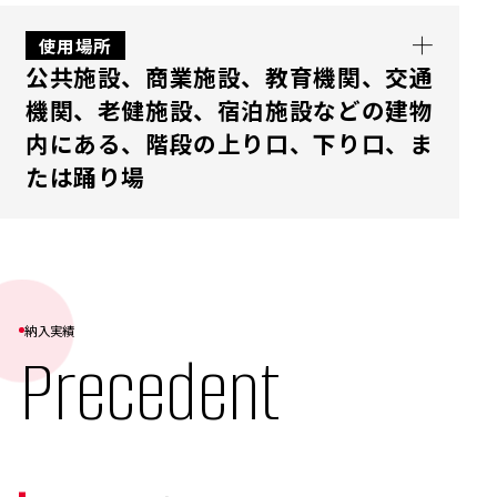
る場所の衛生対策として活用されています。
専用部材を組み合わせることで、視認性や利便
使用場所
公共施設、商業施設、教育機関、交通
性の向上、環境配慮など、製品の付加価値を高
機関、老健施設、宿泊施設などの建物
めることができます。利用される方にとって、
内にある、階段の上り口、下り口、ま
より安心・快適な環境づくりをサポートしま
たは踊り場
す。 手摺り用点字シートは、現在の場所を把
握したり、行き先を確認したりするのに役立ち
ます。このシート手摺りに貼付けて利用するこ
eco芯材は施工時の負担を軽減し、さらに必要
とで、目の不自由な方が安心して行動できる環
な強度は確保しつつ、環境負荷を抑えていま
境を提供します。表面には点字で「現在の階
す。手摺り貼付けタイプの点字シールは、視覚
納入実績
数」と「次に進むとたどり着く階数」が記さ
Precedent
障害者が安全に施設を利用できるよう設計さ
れています。
れており、公共施設や商業施設、教育機関、交
通機関、宿泊施設など、屋内で多くの人が利用
する場所に適しています。これにより、安心し
て移動できる環境が提供されます。