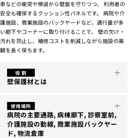
けることで、歩行者は握りやすい手摺りで安全
車などの衝突や擦過から壁面を守りつつ、 利用者の
良く向上させます。
に移動でき、同時にベッド搬送時の側壁接触を
安全も確保するクッション性パネルです。 病院や介
ガードします。広幅通路でも壁面固定の一体型
護施設、商業施設のバックヤードなど、通行量が多
構造が通行幅を確保し、衝突傷や補修コスト
い廊下やコーナーに取り付けることで、 壁の欠け・
を抑えながら動線のスムーズさと安全性を両立
汚れを防止し、補修コストを削減しながら施設の美
させます。
観を長く保ちます。
役 割
壁保護材とは
壁保護材であるキックガード（車摺り）は、
使用場所
病院の主要通路, 病棟廊下, 診察室前,
衝撃吸収性に優れた樹脂クッションを高耐久
介護施設の動線, 商業施設バックヤー
アルミベースや硬質樹脂と一体化した壁面保護
ド, 物流倉庫
パネルです。車椅子、ストレッチャー、カー