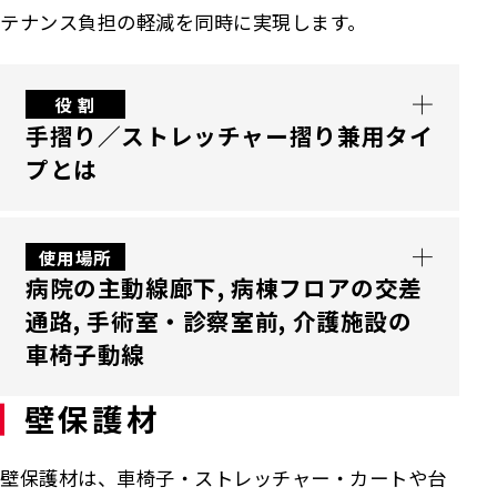
テナンス負担の軽減を同時に実現します。
役 割
手摺り／ストレッチャー摺り兼用タイ
プとは
手摺り／ストレッチャー摺り兼用タイプは、
使用場所
病院の主動線廊下, 病棟フロアの交差
握りやすい楕円断面の手摺りと、ストレッチャ
通路, 手術室・診察室前, 介護施設の
ー・車椅子が接触した際の衝撃を受け止める
車椅子動線
ワイドガードを一体化した廊下用安全部材で
す。歩行者は安定したグリップで転倒リスクを
壁保護材
低減でき、同時に壁面を保護して通行幅を確保
長尺のストレッチャーや車椅子が頻繁に往来
できるため、病院や介護施設の長い動線でも
する医療・福祉施設の廊下や交差点に取り付
壁保護材は、車椅子・ストレッチャー・カートや台
安全性・効率性・メンテナンス性をバランス