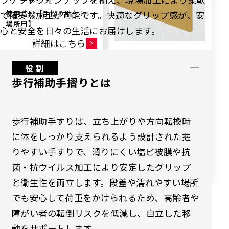
ータイプ〕
使用
階段【手摺り貼付け
で確実な施工が可能です。快適なグリップ感が、安
場所
用】
心と安全を日々の生活にお届けします。
詳細はこちら
キックガード
キックガード
役 割
KGR/WDR-15・20（単
KG/WD-200-20（単
歩行補助手摺りとは
色/木目調）
色/木目調）
用途
キックガード 壁保護
用途
キックガード 壁保護
材
材
歩行補助手すりは、立ち上がりや方向転換時
素材
硬質合成樹脂
素材
硬質合成樹脂
に体をしっかり支えられるよう設計された握
使用
廊下, 内壁・バックヤ
使用
廊下, 内壁・バックヤ
場所
ード, 駐車場・倉庫
場所
ード, 駐車場・倉庫
りやすい手すりで、滑りにくい塩ビ被膜や抗
菌・抗ウイルス加工により安定したグリップ
詳細はこちら
詳細はこちら
と衛生性を両立します。段差や濡れやすい場所
でも安心して荷重をかけられるため、高齢者や
障がい者の転倒リスクを低減し、自立した移
動をサポートします。