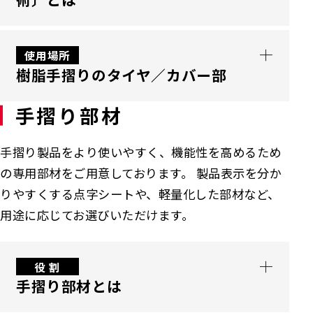
抗菌・抗ウイルス〈アークリアル技術〉は、銀
使用場所
樹脂手摺りのタイヤ／カバー部
イオンを主成分とした安全性の高い無機系材
料を採用し、長期間にわたり効果を維持でき
手摺り部材
る技術です。 一般的な銀系素材に比べて変色
抗菌・抗ウイルス〔アークリアル技術〕を使用
が少なく、美観を保ちながら使用できます。
した手摺りは、医療施設、福祉施設、学校、
手摺り製品をより使いやすく、機能性を高めるため
ウイルスのエンベロープやカプシドに吸着し、
商業施設など、さまざま場所において衛生環境
の専用部材をご用意しております。 製品表示を分か
構成タンパク質を変質させることで、ウイルス
の向上とメンテナンス効率化を目的に導入さ
りやすくする点字シートや、軽量化した部材など、
を減少させ、細菌の増殖も抑制します。 素材
れています。
用途に応じてお選びいただけます。
に練り込むことで、摩耗しない限り効果が持続
し、食品接触製品にも使用可能な高い安全性
を備えています（各種安全性試験クリア済）。
役 割
現在は主に手摺りに採用されており、医療・福
手摺り部材とは
祉施設、学校、商業施設など、多くの人が触れ