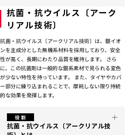
ト、台車が接触した際に発生する衝撃を効果
抗菌・抗ウイルス〔アーク
的に吸収し、壁面の欠損や利用者の怪我を防
車椅子やカート、台車等が行き交うこれらの
ぎます。連続した腰壁ラインとして空間に自然
リアル技術〕
動線に壁保護材を設置すると、衝突による壁面
に馴染むデザインで、擦り傷や打痕による補修
の欠損や利用者への怪我を防ぎながら、通行
コストを大幅に軽減します。病院、学校、物流
抗菌・抗ウイルス〔アークリアル技術〕は、銀イオ
幅を確保したまま美観を維持できます。高頻度
施設、バックヤードなど、通行量の多いエリア
ンを主成分とした無機系材料を採用しており、安全
の接触に耐えるクッション性と清掃しやすい表
で長期的な耐久性と衛生性を実現し、安全性
性が高く、長期にわたり品質を維持します。 さら
面仕上げにより、補修工数と維持管理コストを
と快適さを提供します。
に、この抗菌剤は一般的な銀系素材で見られる変色
削減しつつ、安全で効率的な動線を長期的に保
が少ない特性を持っています。 また、タイヤやカバ
てます。
ー部分に練り込まれることで、摩耗しない限り持続
的な効果を発揮します。
役 割
抗菌・抗ウイルス〔アークリアル技
術〕とは