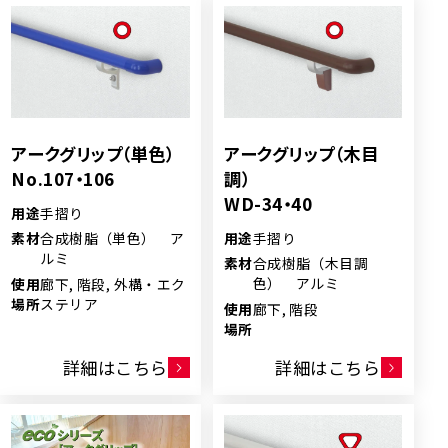
アークグリップ（単色）
アークグリップ（木目
No.107・106
調）
WD-34・40
用途
手摺り
用途
手摺り
素材
合成樹脂（単色） ア
ルミ
素材
合成樹脂（木目調
色） アルミ
使用
廊下, 階段, 外構・エク
場所
ステリア
使用
廊下, 階段
場所
詳細はこちら
詳細はこちら