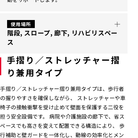
使用場所
階段, スロープ, 廊下, リハビリスペー
ス
手摺り／ストレッチャー摺
主に階段や廊下に設置することで、身体を確実
り兼用タイプ
に支えながら転倒リスクを低減します。限られ
たスペースでも握りやすい形状と壁面や床固定
手摺り／ストレッチャー摺り兼用タイプは、歩行者
により動線を妨げず、介護施設や病院、住宅で
の握りやすさを確保しながら、 ストレッチャーや車
の安全な自立歩行をサポートします。
椅子の接触衝撃を受け止めて壁面を保護する二役を
担う安全設備です。 病院や介護施設の廊下で、省ス
ペースでも高さを変えて配置できる構造により、 歩
行補助と壁ガードを一体化し、動線の効率化とメン