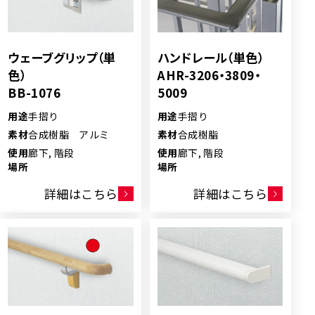
ウェーブグリップ（単
ハンドレール（単色）
色）
AHR-3206・3809・
BB-1076
5009
用途
手摺り
用途
手摺り
素材
合成樹脂 アルミ
素材
合成樹脂
使用
廊下, 階段
使用
廊下, 階段
場所
場所
詳細はこちら
詳細はこちら