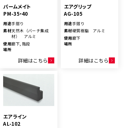
パームメイト
エアグリップ
PM-35・40
AG-105
用途
手摺り
用途
手摺り
素材
天然木（バーチ集成
素材
硬質樹脂 アルミ
材） アルミ
使用
廊下
使用
廊下, 階段
場所
場所
詳細はこちら
詳細はこちら
エアライン
AL-102