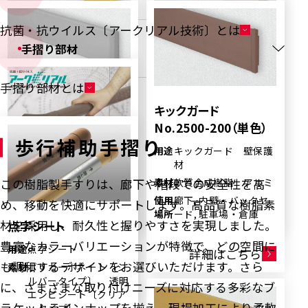
抗菌・抗ウイルス〔アークリアル技術〕とは
手摺り部材
手摺り ストレッチャー
手摺り ストレッチャー
摺り兼用タイプ
摺り兼用タイプ
No.1500（単色/木目
No.2100（単色/木目
手摺り部材とは
調）
調）
キックガード
キックガード
No.205（単色）
No.2500-200（単色）
用途
手摺り ストレッチャー
用途
手摺り ストレッチャー
歩行補助手摺り
摺り 兼用タイプ
摺り 兼用タイプ
用途
キックガード 壁保護
用途
キックガード 壁保護
素材
軟質合成樹脂 アルミ
素材
軟質合成樹脂 アルミ
材
材
抗菌・抗ウイルス〔アー
使用
廊下, 内壁・バックヤ
使用
廊下, 内壁・バックヤ
この樹脂製手すりは、廊下や階段での安全性を高
素材
軟質合成樹脂 アルミ
素材
軟質合成樹脂 アルミ
クリアル技術〕
場所
ード
場所
ード
使用
廊下, 内壁・バックヤ
使用
廊下, 内壁・バックヤ
め、移動を快適にサポートします。高品質な樹脂素
用途
手摺り
場所
ード, 駐車場・倉庫, 冷
場所
ード, 駐車場・倉庫
詳細はこちら
詳細はこちら
材を採用し、耐久性と握りやすさを実現しました。
点字シート
素材
抗菌・抗ウイルス加工
蔵室内, 冷凍室内
豊富なカラーバリエーションが特徴で、どの空間に
使用
廊下, 階段 【抗菌・抗
用途
点字シート
詳細はこちら
詳細はこちら
場所
ウイルス技術】
も調和するデザインをお選びいただけます。さら
素材
ポリカーボネート〔シ
ルバータイプ〕、 透明
詳細はこちら
に、さまざまな取り付けニーズに対応する多彩なブ
エンビシート〔クリア
ラケットラインナップを揃え、現場加工により柔軟