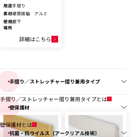
用途
手摺り
素材
硬質樹脂 アルミ
使用
廊下
場所
詳細はこちら
手摺り／ストレッチャー摺り兼用タイプ
手摺り／ストレッチャー摺り兼用タイプとは
壁保護材
壁保護材とは
抗菌・抗ウイルス〔アークリアル技術〕