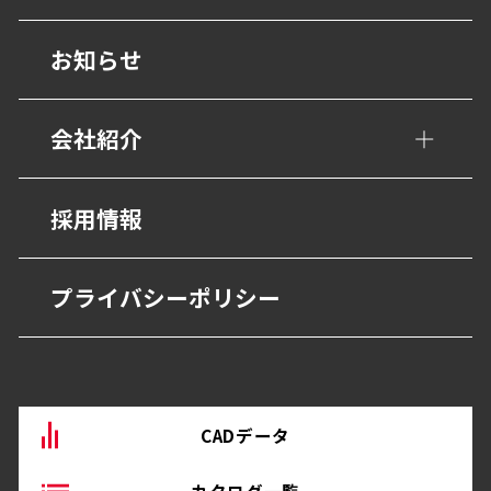
学校・教育施設
階段ノンスリップ
設計事務所の皆様へ
お知らせ
幼保・子育て施設
歩行用誘導鋲・点字鋲
医療施設
会社紹介
避難・誘導
福祉・高齢者施設
グレーチング・側溝
会社概要
採用情報
宿泊・観光施設
抗菌・抗ウイルス技術
営業所
商業・オフィス施設
プライバシーポリシー
BEP・ステンレス仕上げ
沿革
物流・産業施設
その他
CADデータ