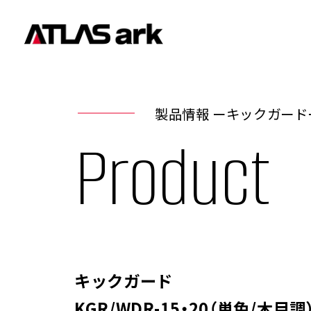
製品情報 ーキックガード
Product
キックガード
KGR/WDR-15・20（単色/木目調