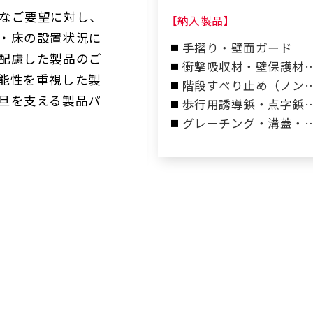
GATEWAY CITY THE
なご要望に対し、
入製品】
【納入製品】
LINKPILLAR 2
・床の設置状況に
摺り・壁面ガード
手摺り・壁面ガード
配慮した製品のご
段すべり止め（ノンス
衝撃吸収材・壁保護材
能性を重視した製
ップ）
コーナーガード
階段すべり止め（ノン
旦を支える製品パ
リップ）
歩行用誘導鋲・点字鋲
（GOSTOP）
グレーチング・溝蓋・
関マット