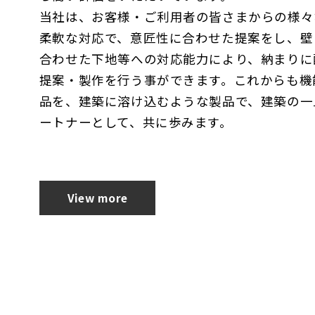
の遊び場
当社は、お客様・ご利用者の皆さまからの様々
【納入製品】
【納
柔軟な対応で、意匠性に合わせた提案をし、壁
ード
手摺り・壁面ガード
手
合わせた下地等への対応能力により、納まりに
保護材・
階
提案・製作を行う事ができます。これからも機
リ
（ノンス
品を、建築に溶け込むような製品で、建築の一
点字鋲
ートナーとして、共に歩みます。
View more