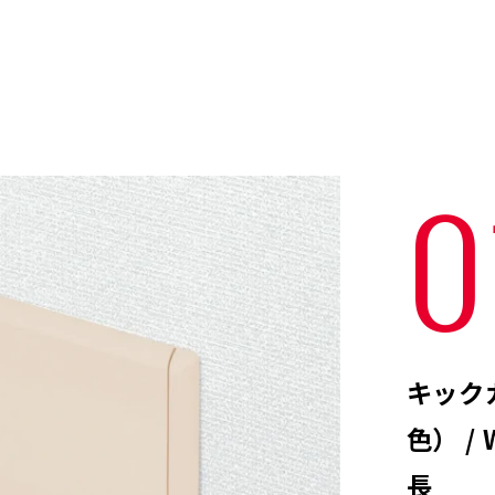
0
キックガ
色） /
長