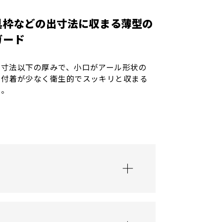
具枠などの出寸法に収まる薄型の
ガード
リ寸法以下の厚みで、小口がアール形状の
ど付着が少なく衛生的でスッキリと収まる
様。