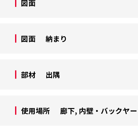
図面
図面
納まり
部材
出隅
使用場所
廊下, 内壁・バックヤー
硬質樹脂製キックガード KGR-15・20（