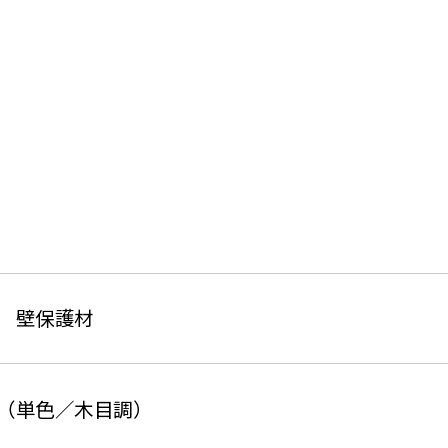
いて、壁面保護に適した製品です。施工性とコスト
り、施設の美観を損なうことなく、確かな保護性能
 壁保護材
（単色／木目調）