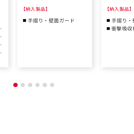
【納入製品】
【納入製品】
手摺り・壁面ガード
手摺り・
・
衝撃吸収
コーナー
ス
玄