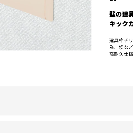
壁の建
キック
建具枠チ
為、埃な
高耐久仕