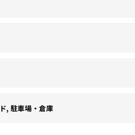
ド, 駐車場・倉庫
単色）/ WDR-15・20（木目調）は、車椅子や台