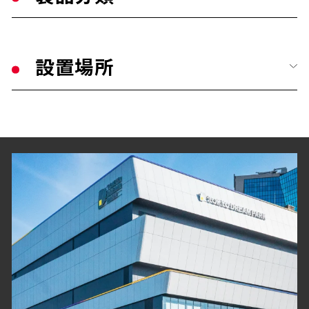
公共・文化施設
すべて
学校・教育施設
設置場所
手摺り・壁面ガード
幼保・子育て施設
すべて
トイレ／介護補助手摺り
医療施設
玄関・エントランス
衝撃吸収材・保護材
福祉・高齢者施設
客室・居室
階段ノンスリップ
宿泊・観光施設
廊下
歩行用誘導鋲・点字鋲
商業・オフィス施設
階段