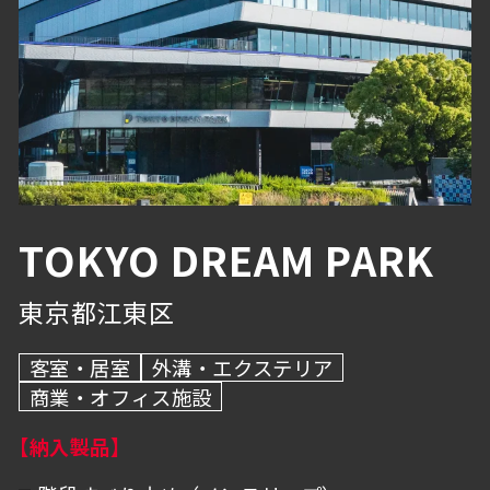
避難・誘導
物流・産業施設
浴室
グレーチング・溝蓋
その他
内壁・バックヤード
抗菌・抗ウイルス技術
駐車場・倉庫
BEP・ステンレス仕上げ
TOKYO DREAM PARK
外溝・エクステリア
東京都江東区
トイレ
客室・居室
外溝・エクステリア
商業・オフィス施設
【納入製品】