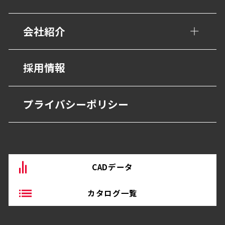
幼保・子育て施設
歩行用誘導鋲・点字鋲
医療施設
会社紹介
避難・誘導
福祉・高齢者施設
グレーチング・側溝
会社概要
採用情報
宿泊・観光施設
抗菌・抗ウイルス技術
営業所
商業・オフィス施設
プライバシーポリシー
BEP・ステンレス仕上げ
沿革
物流・産業施設
その他
CADデータ
カタログ一覧