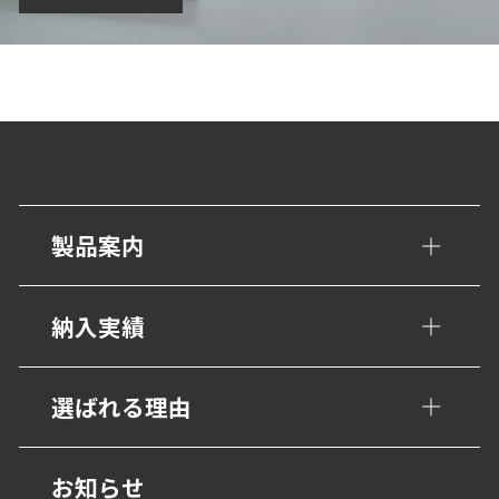
製品案内
手すり・壁面ガード
納入実績
トイレ/介護補助手すり
公共・文化施設
選ばれる理由
衝撃吸収材・保護材
学校・教育施設
階段ノンスリップ
設計事務所の皆様へ
お知らせ