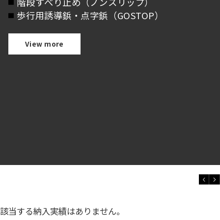
階段すべり止め（ノンスリップ）
歩行用誘導鋲・点字鋲（GOSTOP）
【
View more
該当する納入実績はありません。