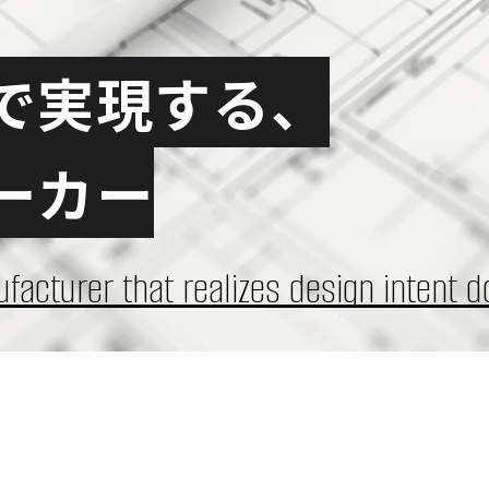
で実現する、
ーカー
facturer that realizes design intent do