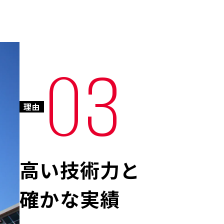
03
理由
高い技術力と
確かな実績