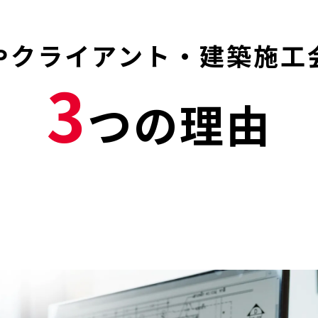
やクライアント
・建築施工
3
つの理由