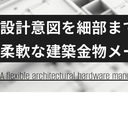
設計意図を
細部ま
柔軟な
建築金物メ
A flexible architectural hardware manu