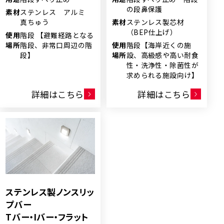
の段鼻保護
素材
ステンレス アルミ
真ちゅう
素材
ステンレス製芯材
（BEP仕上げ）
使用
階段 【避難経路となる
場所
階段、非常口周辺の階
使用
階段【海岸近くの施
段】
場所
設、高級感や高い耐食
性・洗浄性・除菌性が
求められる施設向け】
詳細はこちら
詳細はこちら
ステンレス製ノンスリッ
プバー
Tバー・Iバー・フラット