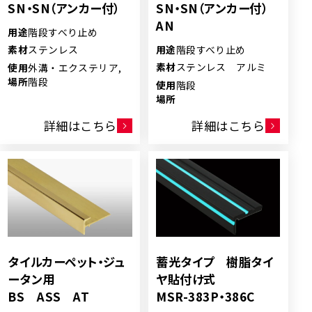
SN・SN（アンカー付）
SN・SN（アンカー付）
AN
用途
階段すべり止め
用途
階段すべり止め
素材
ステンレス
素材
ステンレス アルミ
使用
外溝・エクステリア,
場所
階段
使用
階段
場所
詳細はこちら
詳細はこちら
タイルカーペット・ジュ
蓄光タイプ 樹脂タイ
ータン用
ヤ貼付け式
BS ASS AT
MSR-383P・386C