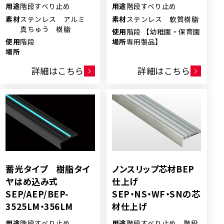
用途
階段すべり止め
用途
階段すべり止め
素材
ステンレス アルミ
素材
ステンレス 軟質樹脂
真ちゅう 樹脂
使用
階段 【幼稚園・保育園
使用
階段
場所
専用製品】
場所
詳細はこちら
詳細はこちら
蓄光タイプ 樹脂タイ
ノンスリップ芯材BEP
ヤはめ込み式
仕上げ
SEP/AEP/BEP-
SEP・NS・WF・SNの芯
3525LM・356LM
材仕上げ
用途
階段すべり止め
用途
階段すべり止め 階段