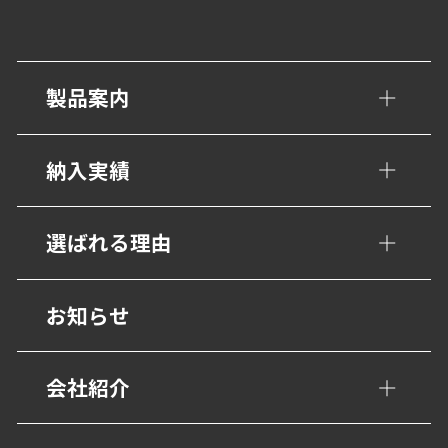
製品案内
手すり・壁面ガード
納入実績
トイレ/介護補助手すり
公共・文化施設
選ばれる理由
衝撃吸収材・保護材
学校・教育施設
階段ノンスリップ
設計事務所の皆様へ
お知らせ
幼保・子育て施設
歩行用誘導鋲・点字鋲
医療施設
会社紹介
避難・誘導
福祉・高齢者施設
グレーチング・側溝
会社概要