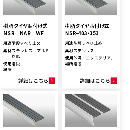
樹脂タイヤ貼付け式
樹脂タイヤ貼付け式
NSR NAR WF
NSR-403・353
用途
階段すべり止め
用途
階段すべり止め
素材
ステンレス アルミ
素材
ステンレス
樹脂
使用
外溝・エクステリア,
使用
階段
場所
階段
場所
詳細はこちら
詳細はこちら