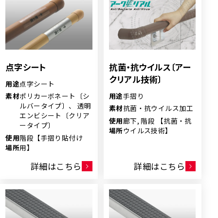
点字シート
抗菌・抗ウイルス〔アー
クリアル技術〕
用途
点字シート
用途
手摺り
素材
ポリカーボネート〔シ
ルバータイプ〕、 透明
素材
抗菌・抗ウイルス加工
エンビシート〔クリア
使用
廊下, 階段 【抗菌・抗
ータイプ〕
場所
ウイルス技術】
使用
階段【手摺り貼付け
場所
用】
詳細はこちら
詳細はこちら