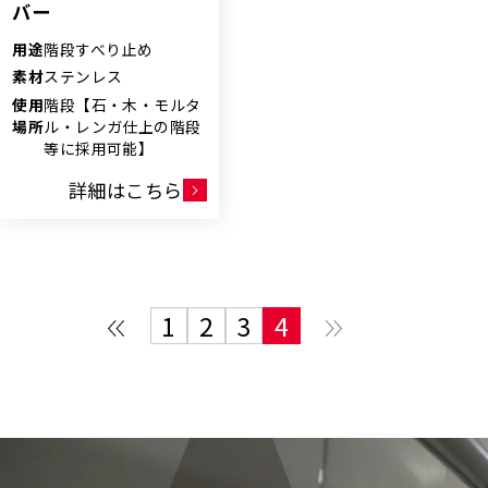
バー
用途
階段すべり止め
素材
ステンレス
使用
階段【石・木・モルタ
場所
ル・レンガ仕上の階段
等に採用可能】
詳細はこちら
1
2
3
4