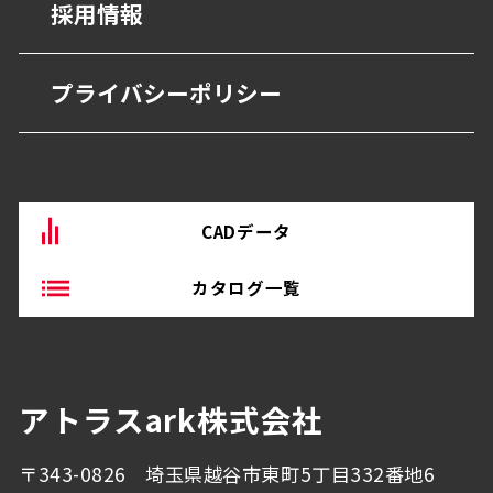
採用情報
宿泊・観光施設
抗菌・抗ウイルス技術
営業所
商業・オフィス施設
プライバシーポリシー
BEP・ステンレス仕上げ
沿革
物流・産業施設
その他
CADデータ
カタログ一覧
アトラスark株式会社
〒343-0826 埼玉県越谷市東町5丁目332番地6