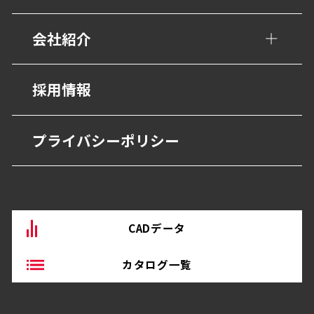
歩行用誘導鋲・点字鋲
医療施設
会社紹介
避難・誘導
福祉・高齢者施設
グレーチング・側溝
会社概要
採用情報
宿泊・観光施設
抗菌・抗ウイルス技術
営業所
商業・オフィス施設
プライバシーポリシー
BEP・ステンレス仕上げ
沿革
物流・産業施設
その他
CADデータ
カタログ一覧