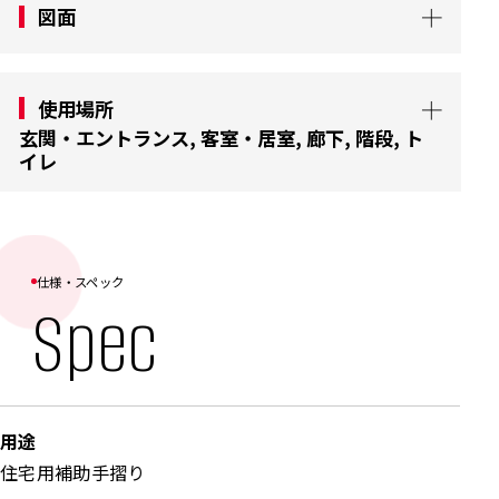
図面
使用場所
玄関・エントランス, 客室・居室, 廊下, 階段, ト
イレ
住宅用動作補助手摺り ソフトサポートホルダー
SSH/WSH-900シリーズは、ベッドサイドやトイ
レ、脱衣室、玄関など、立ち座りや移動の動作が
仕様・スペック
Spec
多い生活空間に設置されています。冷たさを感じ
にくいソフトな手触りと堅牢な構造により、安全
性と快適性を両立。コンパクト設計の住宅用動作
補助手摺りとして、集合住宅・福祉施設・医療施
用途
設などの玄関・エントランス、客室・居室、廊
住宅用補助手摺り
下、階段、トイレなど、さまざまな場面で採用さ