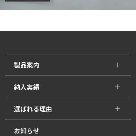
製品案内
手すり・壁面ガード
納入実績
トイレ/介護補助手すり
公共・文化施設
選ばれる理由
衝撃吸収材・保護材
学校・教育施設
階段ノンスリップ
設計事務所の皆様へ
お知らせ
幼保・子育て施設