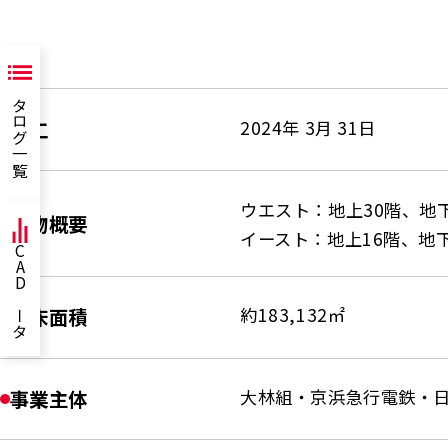
カタログ一覧
竣工
2024年 3月 31日
ウエスト：地上30階、地下
建物概要
イースト：地上16階、地下
CADデータ
延床面積
約183,132㎡
事業主体
大林組・京浜急行電鉄・日