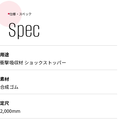
ークリフトの往来が頻繁な場面で活躍する高性能
カーストッパーです。中空構造の合成ゴム製によ
仕様・スペック
Spec
り優れた衝撃吸収性を備え、接触時のエネルギー
を効果的に分散。建物の損傷を防ぎ、車両や設備
の安全を確保します。ご要望に応じた多様なサイ
ズ展開で、空間設計や使用目的に合わせた柔軟な
用途
対応が可能です。耐久性と弾力性を兼ね備えた設
衝撃吸収材 ショックストッパー
計により、安全性と機能性を最大限に発揮し、ト
ラックターミナル・物流施設・倉庫施設などで広
素材
く採用されています。
合成ゴム
定尺
2,000mm