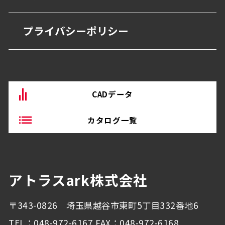
抗菌・抗ウイルス技術
営業所
商業・オフィス施設
プライバシーポリシー
BEP・ステンレス仕上げ
沿革
物流・産業施設
その他
CADデータ
カタログ一覧
アトラスark株式会社
〒343-0826 埼玉県越谷市東町5丁目332番地6
TEL：048-972-6167 FAX：048-972-6168