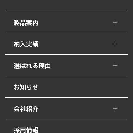
製品案内
手すり・壁面ガード
納入実績
トイレ/介護補助手すり
公共・文化施設
選ばれる理由
衝撃吸収材・保護材
学校・教育施設
階段ノンスリップ
設計事務所の皆様へ
お知らせ
幼保・子育て施設
歩行用誘導鋲・点字鋲
医療施設
会社紹介
避難・誘導
福祉・高齢者施設
グレーチング・側溝
会社概要
採用情報
宿泊・観光施設