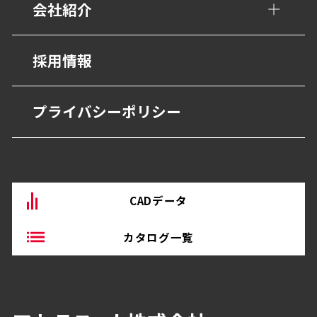
会社紹介
避難・誘導
福祉・高齢者施設
グレーチング・側溝
会社概要
採用情報
宿泊・観光施設
抗菌・抗ウイルス技術
営業所
商業・オフィス施設
プライバシーポリシー
BEP・ステンレス仕上げ
沿革
物流・産業施設
その他
CADデータ
カタログ一覧