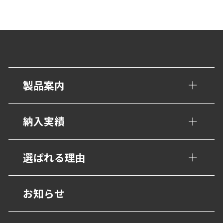
製品案内
手すり・壁面ガード
納入実績
トイレ/介護補助手すり
公共・文化施設
選ばれる理由
衝撃吸収材・保護材
学校・教育施設
階段ノンスリップ
設計事務所の皆様へ
お知らせ
幼保・子育て施設
歩行用誘導鋲・点字鋲
医療施設