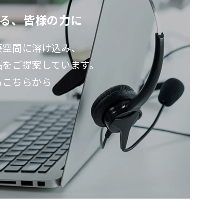
る、皆様の力に
る、皆様の力に
築空間に溶け込み、
築空間に溶け込み、
品をご提案しています。
品をご提案しています。
もこちらから
もこちらから