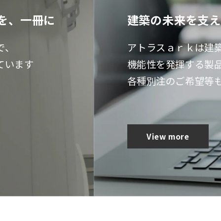
力を、一冊に
力を、一冊に
建築の未来を支え
建築の未来を支え
で、
で、
アトラスａｒｋは建
アトラスａｒｋは建
ています
ています
機能性を発揮する製
機能性を発揮する製
各種別注のご希望等
各種別注のご希望等
View more
View more