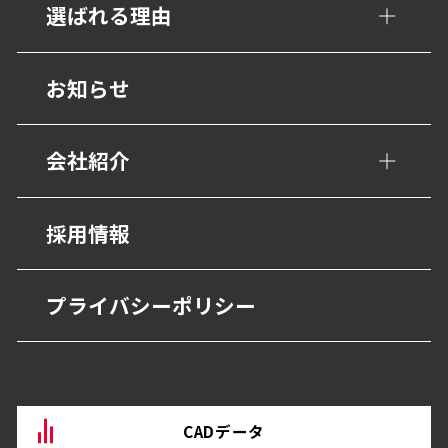
公共・文化施設
選ばれる理由
衝撃吸収材・保護材
学校・教育施設
階段ノンスリップ
設計事務所の皆様へ
お知らせ
幼保・子育て施設
歩行用誘導鋲・点字鋲
医療施設
会社紹介
避難・誘導
福祉・高齢者施設
グレーチング・側溝
会社概要
採用情報
宿泊・観光施設
抗菌・抗ウイルス技術
営業所
商業・オフィス施設
プライバシーポリシー
BEP・ステンレス仕上げ
沿革
物流・産業施設
その他
CADデータ