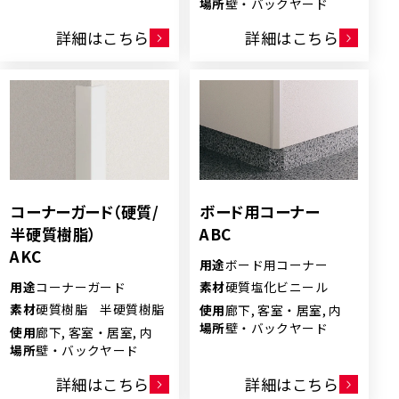
場所
壁・バックヤード
詳細はこちら
詳細はこちら
コーナーガード（硬質/
ボード用コーナー
半硬質樹脂）
ABC
AKC
用途
ボード用コーナー
用途
コーナーガード
素材
硬質塩化ビニール
素材
硬質樹脂 半硬質樹脂
使用
廊下, 客室・居室, 内
場所
壁・バックヤード
使用
廊下, 客室・居室, 内
場所
壁・バックヤード
詳細はこちら
詳細はこちら