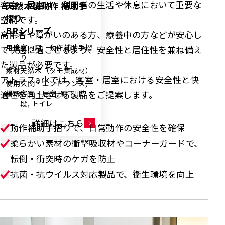
客室・居室は、利用者の生活や休息において重要な
天然木製動作 補助手
摺り
空間です。
BRシリーズ
高齢者や障がいのある方、療養中の方などが安心し
用途
室内用 動作補助手摺
て快適に過ごせるよう、安全性と居住性を兼ね備え
り
た製品が必要です。
素材
天然木（タモ集成材）
アトラスarkでは、客室・居室における安全性と快
使用
玄関・エントランス,
場所
客室・居室, 廊下, 階
適性を向上させる製品をご提案します。
段, トイレ
詳細はこちら
動作補助手摺りで、日常動作の安全性を確保
柔らかい素材の衝撃吸収材やコーナーガードで、
転倒・衝突時のケガを防止
抗菌・抗ウイルス対応製品で、衛生環境を向上