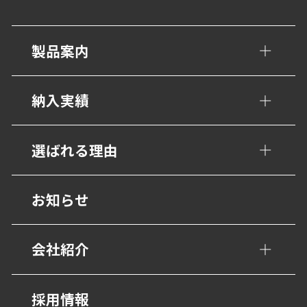
製品案内
手すり・壁面ガード
納入実績
トイレ/介護補助手すり
公共・文化施設
選ばれる理由
衝撃吸収材・保護材
学校・教育施設
階段ノンスリップ
設計事務所の皆様へ
お知らせ
幼保・子育て施設
歩行用誘導鋲・点字鋲
医療施設
会社紹介
避難・誘導
福祉・高齢者施設
グレーチング・側溝
会社概要
採用情報
宿泊・観光施設