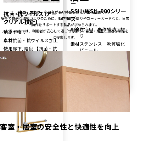
素材
塩化ビニール アルミ
iQ手摺り
ー
使用
廊下, 客室・居室, 内
SSH/WSH-900シリー
客室・居室は、利用者が長い時間を過ごす生活空間です。
抗菌・抗ウイルス〔アー
用途
住宅用 動作補助手摺
場所
壁・バックヤード
ズ
安全で快適な環境づくりのために、動作補助手摺りやコーナーガードなど、日常
り
クリアル技術〕
動作をサポートする製品が求められます。
詳細はこちら
素材
ステンレス 軟質塩化
用途
住宅用 動作補助手摺
アトラスarkでは、利用者が安心して過ごせるよう、客室・居室に最適な製品を
用途
手摺り
ビニール
り
ご提案します。
素材
抗菌・抗ウイルス加工
使用
玄関・エントランス,
素材
ステンレス 軟質塩化
使用
廊下, 階段 【抗菌・抗
場所
客室・居室, 廊下, 階
ビニール
場所
ウイルス技術】
段, トイレ
使用
玄関・エントランス,
場所
客室・居室, 廊下, 階
詳細はこちら
段, トイレ
詳細はこちら
詳細はこちら
客室・居室の安全性と快適性を向上