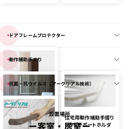
ドアフレームプロテクター
動作補助手すり
抗菌・抗ウイルス〔アークリアル技術〕
ドアフレームプロテク
ター
ADP-345
設置場所
住宅用動作補助手摺り
住宅用動作補助手摺り
用途
ドアフレームプロテク
ー
客室・居室
ー
ター
アクアシリーズ
ソフトサポートホルダ