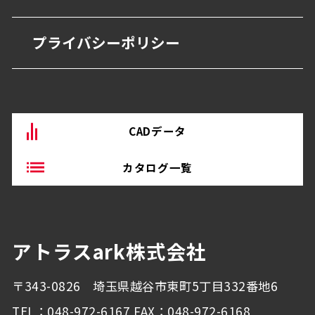
抗菌・抗ウイルス技術
営業所
商業・オフィス施設
プライバシーポリシー
BEP・ステンレス仕上げ
沿革
物流・産業施設
その他
CADデータ
カタログ一覧
アトラスark株式会社
〒343-0826 埼玉県越谷市東町5丁目332番地6
TEL：048-972-6167 FAX：048-972-6168