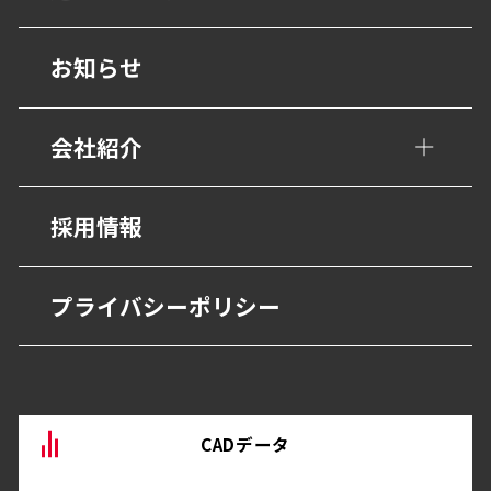
衝撃吸収材・保護材
学校・教育施設
階段ノンスリップ
設計事務所の皆様へ
お知らせ
幼保・子育て施設
歩行用誘導鋲・点字鋲
医療施設
会社紹介
避難・誘導
福祉・高齢者施設
グレーチング・側溝
会社概要
採用情報
宿泊・観光施設
抗菌・抗ウイルス技術
営業所
商業・オフィス施設
プライバシーポリシー
BEP・ステンレス仕上げ
沿革
物流・産業施設
その他
CADデータ