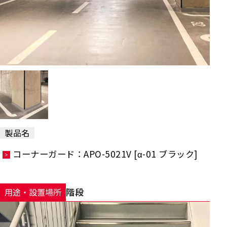
製品名
コーナーガード：APO-5021V [α-01 ブラック]
階段
用途・設置場所