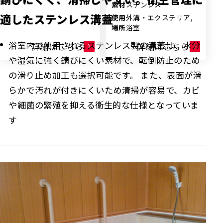
素材
ステンレス
適したステンレス溝蓋
使用
外溝・エクステリア,
場所
浴室
浴室内で使用されるステンレス製の溝蓋は、水分
詳細はこちら
詳細はこちら
や湿気に強く錆びにくい素材で、転倒防止のため
の滑り止め加工も選択可能です。 また、表面が滑
らかで汚れが付きにくいため清掃が容易で、カビ
や細菌の繁殖を抑える衛生的な仕様となっていま
す