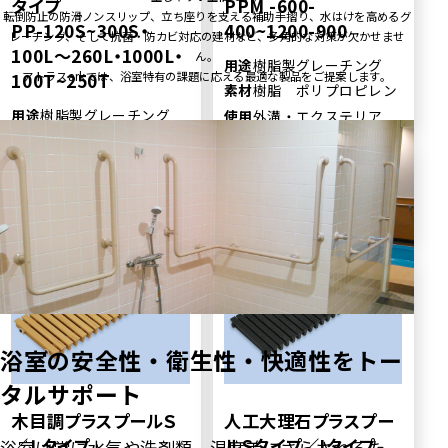
ぶた
タイプ
PPM -600-
使用
玄関・エントランス,
転倒防止の防滑ノンスリップ、立ち座りを支える補助手摺り、水はけを高めるグ
素材
ステンレス
場所
浴室, 外溝・エクステ
PP-120S~300S・
400~1200-900
レーチング、そして抗菌・防カビ対応の建材など、多角的な対策が欠かせませ
リア
使用
外溝・エクステリア,
100L〜260L・1000L・
ん。
用途
樹脂製グレーチング
場所
浴室
アトラスarkでは、浴室特有の課題に応える最適な製品をご提案します。
100T~250T
素材
樹脂 ポリプロピレン
詳細はこちら
詳細はこちら
用途
樹脂製グレーチング
使用
外溝・エクステリア,
場所
浴室
素材
樹脂 ポリプロピレン
使用
外溝・エクステリア,
場所
浴室
詳細はこちら
詳細はこちら
セブンバー玄関マット
歩道用U字溝みぞぶた
A7BM
ATU
浴室の安全性・衛生性・快適性をトー
用途
セブンバー玄関マット
用途
歩道用U字溝みぞぶた
素材
ステンレス
タルサポート
素材
ステンレス
使用
外溝・エクステリア,
使用
外溝・エクステリア,
木目調プラスプールＳ
人工大理石プラスプー
場所
浴室, 玄関・エントラ
場所
浴室
／Ｌタイプ
ルSタイプ／Iタイプ
浴室は常に水気や洗剤類、温度差にさらされるた