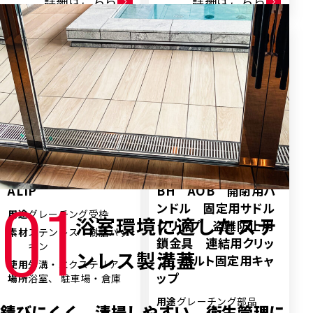
詳細はこちら
詳細はこちら
受枠
インターロッキンブロッ
B BP BB BBP
ク用受枠／ゴミカゴ／
G C H ALP
付属部品
01
ALIP
BH AOB 開閉用ハ
ンドル 固定用サドル
用途
グレーチング受枠
浴室環境に適したステ
クリップ 盗難防止用
素材
ステンレス 樹脂パッ
鎖金具 連結用クリッ
キン
ンレス製溝蓋
プ ボルト固定用キャ
使用
外溝・エクステリア、
ップ
場所
浴室、 駐車場・倉庫
用途
グレーチング部品
錆びにくく、清掃しやすい。衛生管理に