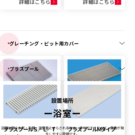
詳細はこちら
詳細はこちら
グレーチング・ピット用カバー
プラスプール
設置場所
玄関マット
歩道用みぞぶた／ます
ー
浴室
ー
ATM
ぶた
ATG ATG-F
用途
玄関マット
浴室は常に水気・石鹸・温度差にさらされるため、滑りやすさやカビ・腐食が発
プラスプールＳ／Ｌ／Ｔ
プラスプールＭタイプ
用途
歩道用みぞぶた／ます
素材
ステンレス
生しやすい空間です。