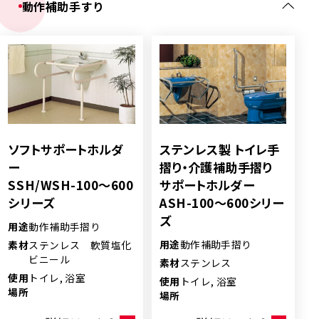
動作補助手すり
ソフトサポートホルダ
ステンレス製 トイレ手
ー
摺り・介護補助手摺り
SSH/WSH-100～600
サポートホルダー
シリーズ
ASH-100～600シリー
ズ
用途
動作補助手摺り
用途
動作補助手摺り
素材
ステンレス 軟質塩化
ビニール
素材
ステンレス
使用
トイレ, 浴室
使用
トイレ, 浴室
場所
場所