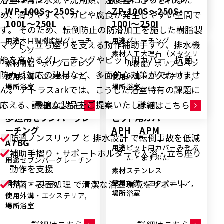
ンス
WP-100S～250S・
ZP-100S〜250S・
め、滑りやすく、カビや腐食が発生しやすい空間で
詳細はこちら
詳細はこちら
100L～250L
100I～250I
す。 そのため、転倒防止の防滑加工を施した樹脂製
用途
木目調樹脂製グレーチ
用途
グレーチング
マット、立ち座りを支える動作補助手すり、排水機
ング
素材
人工大理石（メタクリ
能を高めるグレーチングやピット用カバー、抗菌・
素材
樹脂 ポリプロピレン
ル樹脂）ポリプロペン
防カビ対応の建材など、多面的な対策が欠かせませ
使用
外溝・エクステリア,
使用
外溝・エクステリア,
場所
浴室
場所
浴室
ん。 アトラスarkでは、こうした浴室特有の課題に
応える、最適な製品をご提案いたします。
詳細はこちら
詳細はこちら
歩道用セブンバーグレ
ピット用カバー
ーチング
APH APM
防滑ノンスリップ と 排水設計 で転倒事故を低減
A7BG
用途
ピット用カバーみぞぶ
補助手摺り・サポートホルダーで入浴・立ち座り
た・ますぶた
用途
セブンバーグレーチン
動作を支援
グ
素材
ステンレス
素材
ステンレス
抗菌・表面処理 で清潔な浴室環境をサポート
使用
外溝・エクステリア,
場所
浴室
使用
外溝・エクステリア,
場所
浴室