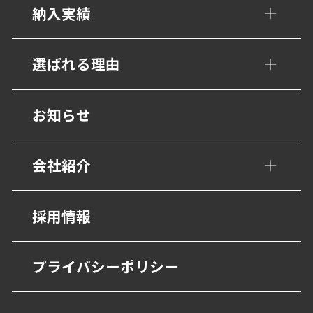
手すり・壁面ガード
納入実績
トイレ/介護補助手すり
公共・文化施設
選ばれる理由
衝撃吸収材・保護材
学校・教育施設
階段ノンスリップ
設計事務所の皆様へ
お知らせ
幼保・子育て施設
歩行用誘導鋲・点字鋲
医療施設
会社紹介
避難・誘導
福祉・高齢者施設
グレーチング・側溝
会社概要
採用情報
宿泊・観光施設
抗菌・抗ウイルス技術
営業所
商業・オフィス施設
プライバシーポリシー
BEP・ステンレス仕上げ
沿革
物流・産業施設