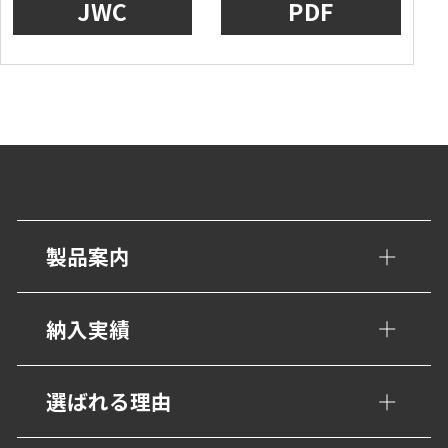
JWC
PDF
製品案内
手すり・壁面ガード
納入実績
トイレ/介護補助手すり
公共・文化施設
選ばれる理由
衝撃吸収材・保護材
学校・教育施設