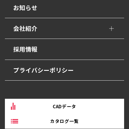
階段ノンスリップ
設計事務所の皆様へ
お知らせ
幼保・子育て施設
歩行用誘導鋲・点字鋲
医療施設
会社紹介
避難・誘導
福祉・高齢者施設
グレーチング・側溝
会社概要
採用情報
宿泊・観光施設
抗菌・抗ウイルス技術
営業所
商業・オフィス施設
プライバシーポリシー
BEP・ステンレス仕上げ
沿革
物流・産業施設
その他
CADデータ
カタログ一覧