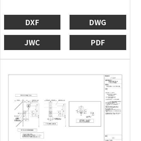
DXF
DWG
JWC
PDF