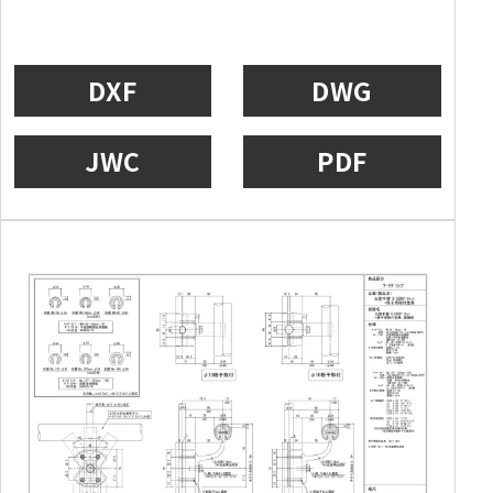
DXF
DWG
JWC
PDF