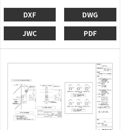
DXF
DWG
JWC
PDF