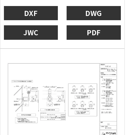
DXF
DWG
JWC
PDF