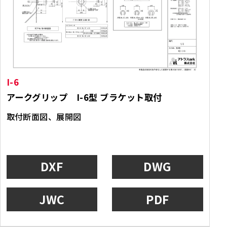
I-6
アークグリップ I-6型 ブラケット取付
取付断面図、展開図
DXF
DWG
JWC
PDF