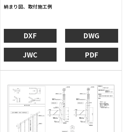
納まり図、取付施工例
DXF
DWG
JWC
PDF