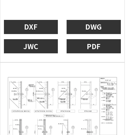
DXF
DWG
JWC
PDF