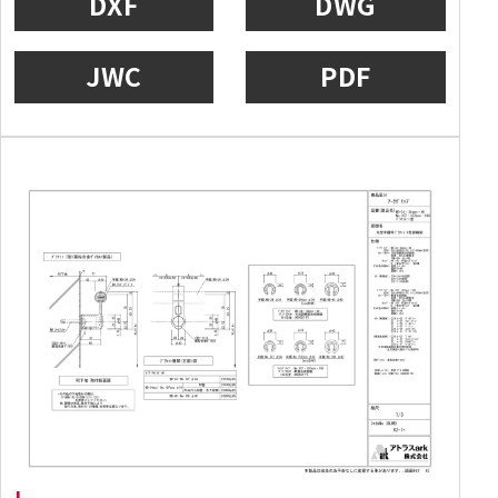
DXF
DWG
JWC
PDF
I