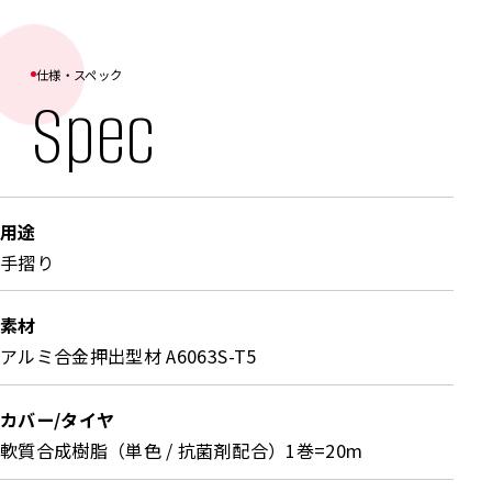
軽量化したeco芯材を採用したecoシリーズ [アー
クグリップ] は、同じφ34を採用する[ウェーブグ
リップ]にも対応しています。[ウェーブグリップ]
仕様・スペック
Spec
の特長である竹のような節のある形状により、階
段での“つかむ”“たぐり寄せる”動作をサポート。
さらに、ecoシリーズの採用によって、高所作業
や長尺手摺りの施工時における取り回しのしやす
用途
さも向上しています。 住宅をはじめ、医療・福祉
手摺り
施設や公共施設など幅広い用途でご活用いただけ
ます。また、既存の手摺り部材との組み合わせに
素材
も対応しているため、置き換え導入や既設設備と
アルミ合金押出型材 A6063S-T5
の統一感を保った設備更新にも適しています。
カバー/タイヤ
軟質合成樹脂（単色 / 抗菌剤配合）1巻=20m