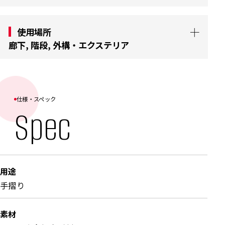
使用場所
廊下, 階段, 外構・エクステリア
ecoシリーズ [アークグリップ] は、軽量化した
eco芯材を採用しており、高所作業や長尺手摺り
の施工でも扱いやすさが向上しています。[アーク
仕様・スペック
Spec
グリップ] が元々持つ豊富なカラー展開と抗菌・
抗ウイルス性能を備え、住宅から医療・福祉施
設、公共施設まで、幅広いシーンでご活用いただ
けます。既存の手摺り部材との組み合わせにも対
用途
応しており、置き換え導入や、既設との統一感を
手摺り
保った設備更新を実現します。
素材