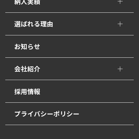
納入実績
トイレ/介護補助手すり
公共・文化施設
選ばれる理由
衝撃吸収材・保護材
学校・教育施設
階段ノンスリップ
設計事務所の皆様へ
お知らせ
幼保・子育て施設
歩行用誘導鋲・点字鋲
医療施設
会社紹介
避難・誘導
福祉・高齢者施設
グレーチング・側溝
会社概要
採用情報
宿泊・観光施設
抗菌・抗ウイルス技術
営業所
商業・オフィス施設
プライバシーポリシー
BEP・ステンレス仕上げ
沿革
物流・産業施設
その他