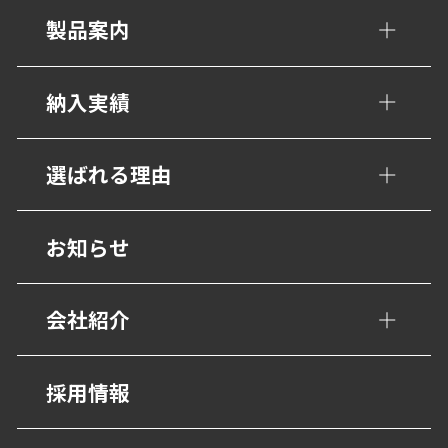
製品案内
手すり・壁面ガード
納入実績
トイレ/介護補助手すり
公共・文化施設
選ばれる理由
衝撃吸収材・保護材
学校・教育施設
階段ノンスリップ
設計事務所の皆様へ
お知らせ
幼保・子育て施設
歩行用誘導鋲・点字鋲
医療施設
会社紹介
避難・誘導
福祉・高齢者施設
グレーチング・側溝
会社概要
採用情報
宿泊・観光施設
抗菌・抗ウイルス技術
営業所