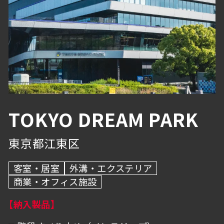
避難・誘導
物流・産業施設
浴室
グレーチング・溝蓋
その他
内壁・バックヤード
抗菌・抗ウイルス技術
駐車場・倉庫
BEP・ステンレス仕上げ
TOKYO DREAM PARK
外溝・エクステリア
東京都江東区
トイレ
客室・居室
外溝・エクステリア
商業・オフィス施設
【納入製品】