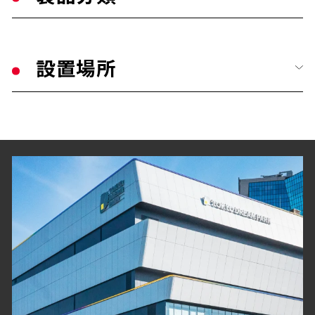
公共・文化施設
すべて
学校・教育施設
設置場所
手摺り・壁面ガード
幼保・子育て施設
すべて
トイレ／介護補助手摺り
医療施設
玄関・エントランス
衝撃吸収材・保護材
福祉・高齢者施設
客室・居室
階段ノンスリップ
宿泊・観光施設
廊下
歩行用誘導鋲・点字鋲
商業・オフィス施設
階段